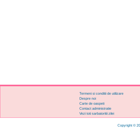
Termeni si conditii de utilizare
Despre noi
Carte de oaspeti
Contact administratie
Vezi toti sarbatoritii zilei
Copyright © 20