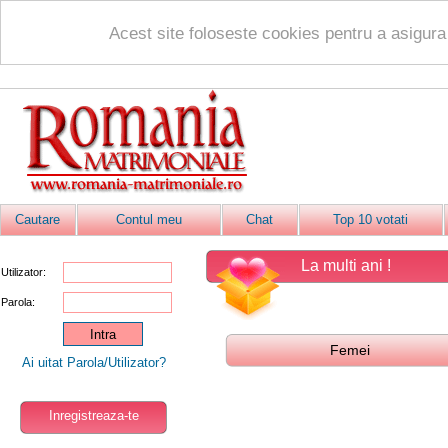
Acest site foloseste cookies pentru a asigur
Cautare
Contul meu
Chat
Top 10 votati
La multi ani !
Utilizator:
Parola:
Femei
Ai uitat Parola/Utilizator?
Inregistreaza-te