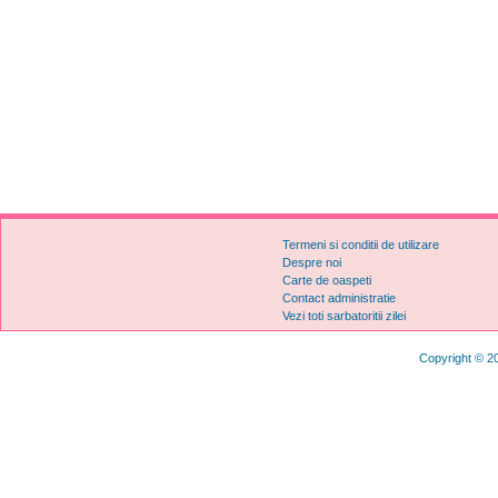
Termeni si conditii de utilizare
Despre noi
Carte de oaspeti
Contact administratie
Vezi toti sarbatoritii zilei
Copyright © 20