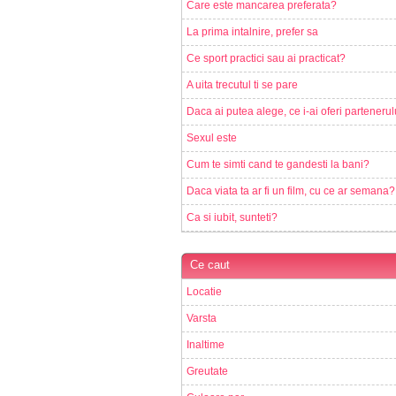
Care este mancarea preferata?
La prima intalnire, prefer sa
Ce sport practici sau ai practicat?
A uita trecutul ti se pare
Daca ai putea alege, ce i-ai oferi partenerul
Sexul este
Cum te simti cand te gandesti la bani?
Daca viata ta ar fi un film, cu ce ar semana?
Ca si iubit, sunteti?
Ce caut
Locatie
Varsta
Inaltime
Greutate