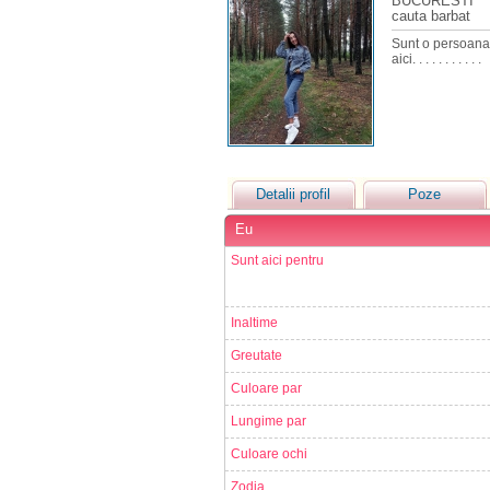
BUCURESTI
cauta barbat
Sunt o persoana suf
aici. . . . . . . . . . .
Detalii profil
Poze
Eu
Sunt aici pentru
Inaltime
Greutate
Culoare par
Lungime par
Culoare ochi
Zodia