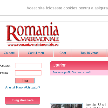
Acest site foloseste cookies pentru a asigur
Cautare
Contul meu
Chat
Top 10 votati
Catrinn
Utilizator:
Salveaza profil
|
Blocheaza profil
Parola:
Ai uitat Parola/Utilizator?
Inregistreaza-te
femeie, 32 ani