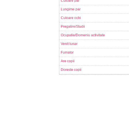
Culoare par
Lungime par
Culoare ochi
Pregatire/Studii
Ocupatie/Domeniu activitate
Venit lunar
Fumator
Are copii
Doreste copii