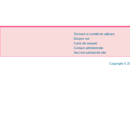
Termeni si conditii de utilizare
Despre noi
Carte de oaspeti
Contact administratie
Vezi toti sarbatoritii zilei
Copyright © 20