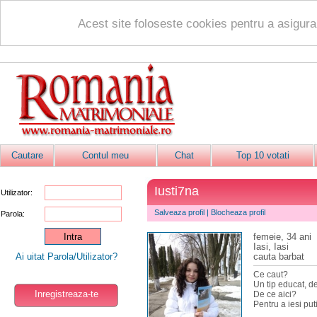
Acest site foloseste cookies pentru a asigur
Cautare
Contul meu
Chat
Top 10 votati
Iusti7na
Utilizator:
Salveaza profil
|
Blocheaza profil
Parola:
femeie, 34 ani
Iasi, Iasi
Ai uitat Parola/Utilizator?
cauta barbat
Ce caut?
Un tip educat, de
Inregistreaza-te
De ce aici?
Pentru a iesi put