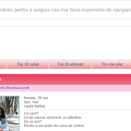
ookies pentru a asigura cea mai buna experienta de navigare
Top 10 votati
Top 10 admirati
Pe cine plac
a
fil
|
Blocheaza profil
femeie, 34 ani
Iasi, Iasi
cauta barbat
Ce caut?
Un tip educat, dezinvolt, cu atitudine.
De ce aici?
Pentru a iesi putin din zona de confort.