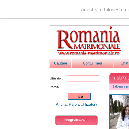
Acest site foloseste c
Cautare
Contul meu
Chat
Iusti7n
Utilizator:
Salveaza pro
Parola:
Ai uitat Parola/Utilizator?
Inregistreaza-te