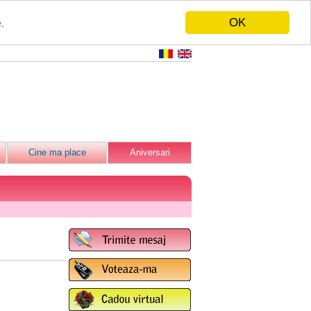
OK
.
Cine ma place
Aniversari