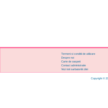
Termeni si conditii de utilizare
Despre noi
Carte de oaspeti
Contact administratie
Vezi toti sarbatoritii zilei
Copyright © 20