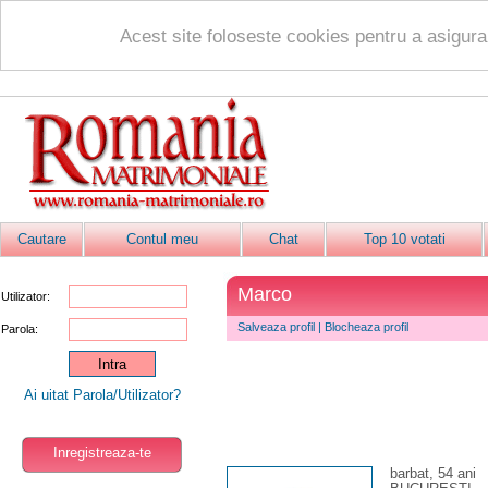
Acest site foloseste cookies pentru a asigur
Cautare
Contul meu
Chat
Top 10 votati
Marco
Utilizator:
Salveaza profil
|
Blocheaza profil
Parola:
Ai uitat Parola/Utilizator?
Inregistreaza-te
barbat, 54 ani