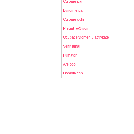
Culoare par
Lungime par
Culoare ochi
Pregatire/Studii
Ocupatie/Domeniu activitate
Venit lunar
Fumator
Are copii
Doreste copii