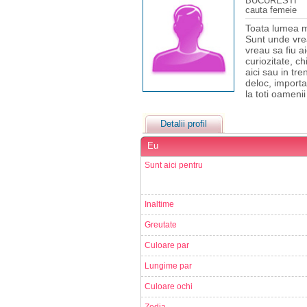
BUCURESTI
cauta femeie
Toata lumea ma
Sunt unde vrea
vreau sa fiu a
curiozitate, ch
aici sau in tre
deloc, importa
la toti oamenii 
Detalii profil
Eu
Sunt aici pentru
Inaltime
Greutate
Culoare par
Lungime par
Culoare ochi