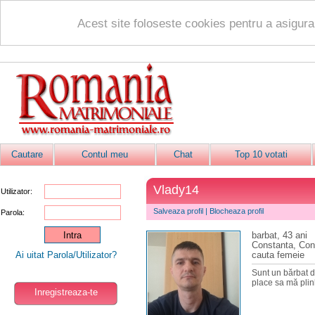
Acest site foloseste cookies pentru a asigur
Cautare
Contul meu
Chat
Top 10 votati
Vlady14
Utilizator:
Salveaza profil
|
Blocheaza profil
Parola:
barbat, 43 ani
Constanta, Con
Ai uitat Parola/Utilizator?
cauta femeie
Sunt un bărbat di
place sa mă plinb
Inregistreaza-te