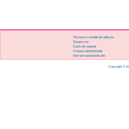
Termeni si conditii de utilizare
Despre noi
Carte de oaspeti
Contact administratie
Vezi toti sarbatoritii zilei
Copyright © 20