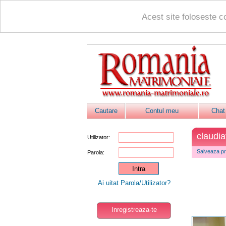
Acest site foloseste c
Cautare
Contul meu
Chat
claudi
Utilizator:
Salveaza pro
Parola:
Ai uitat Parola/Utilizator?
Inregistreaza-te