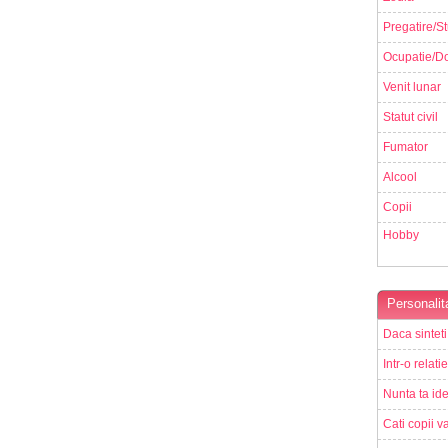
Pregatire/St
Ocupatie/Do
Venit lunar
Statut civil
Fumator
Alcool
Copii
Hobby
Personalit
Daca sinteti
Intr-o relati
Nunta ta ide
Cati copii va