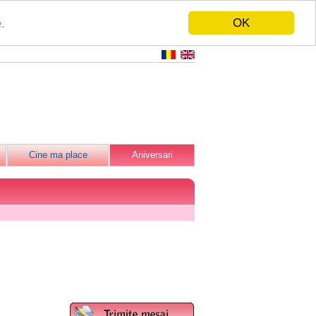
OK
.
Cine ma place
Aniversari