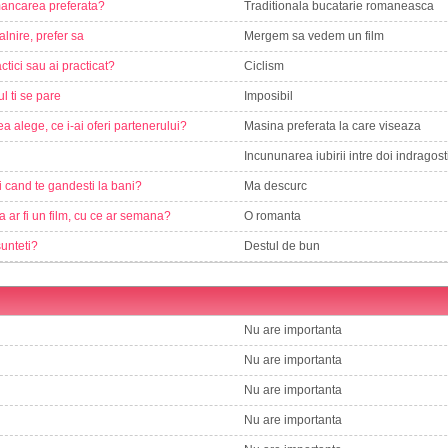
ancarea preferata?
Traditionala bucatarie romaneasca
alnire, prefer sa
Mergem sa vedem un film
ctici sau ai practicat?
Ciclism
ul ti se pare
Imposibil
a alege, ce i-ai oferi partenerului?
Masina preferata la care viseaza
Incununarea iubirii intre doi indragosti
i cand te gandesti la bani?
Ma descurc
a ar fi un film, cu ce ar semana?
O romanta
sunteti?
Destul de bun
Nu are importanta
Nu are importanta
Nu are importanta
Nu are importanta