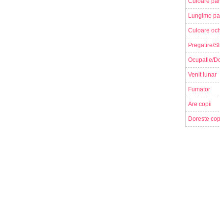
Culoare par
Lungime pa
Culoare och
Pregatire/St
Ocupatie/Do
Venit lunar
Fumator
Are copii
Doreste cop