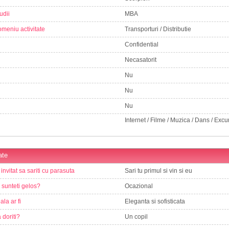
udii
MBA
meniu activitate
Transporturi / Distributie
Confidential
Necasatorit
Nu
Nu
Nu
Internet / Filme / Muzica / Dans / Excurs
ate
 invitat sa sariti cu parasuta
Sari tu primul si vin si eu
e sunteti gelos?
Ocazional
ala ar fi
Eleganta si sofisticata
 doriti?
Un copil