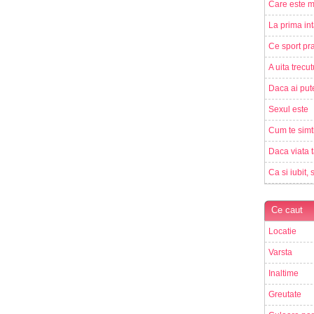
Care este m
La prima int
Ce sport pra
A uita trecut
Daca ai pute
Sexul este
Cum te simt
Daca viata t
Ca si iubit, 
Ce caut
Locatie
Varsta
Inaltime
Greutate