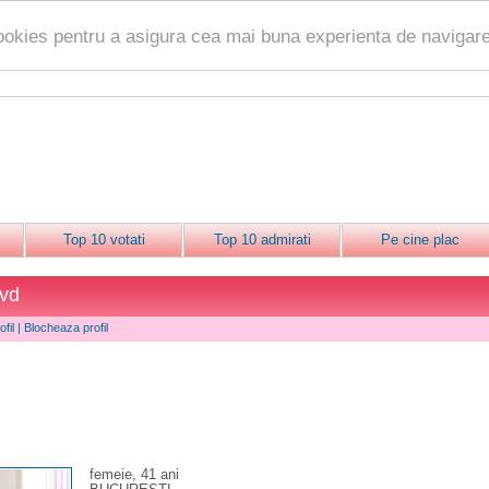
ookies pentru a asigura cea mai buna experienta de navigare
Top 10 votati
Top 10 admirati
Pe cine plac
avd
fil
|
Blocheaza profil
femeie, 41 ani