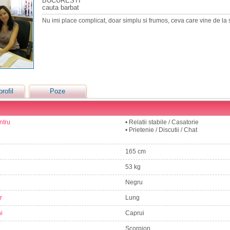
BUCURESTI
cauta barbat
Nu imi place complicat, doar simplu si frumos, ceva care vine de la 
profil
Poze
ntru
• Relatii stabile / Casatorie
• Prietenie / Discutii / Chat
165 cm
53 kg
Negru
r
Lung
i
Caprui
Scorpion