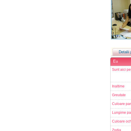
Detalii 
Eu
Sunt aici pe
Inaltime
Greutate
Culoare par
Lungime pa
Culoare och
Zodia