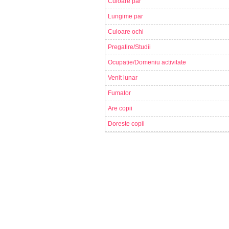
Culoare par
Lungime par
Culoare ochi
Pregatire/Studii
Ocupatie/Domeniu activitate
Venit lunar
Fumator
Are copii
Doreste copii