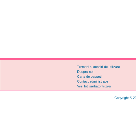
Termeni si conditii de utilizare
Despre noi
Carte de oaspeti
Contact administratie
Vezi toti sarbatoritii zilei
Copyright © 20