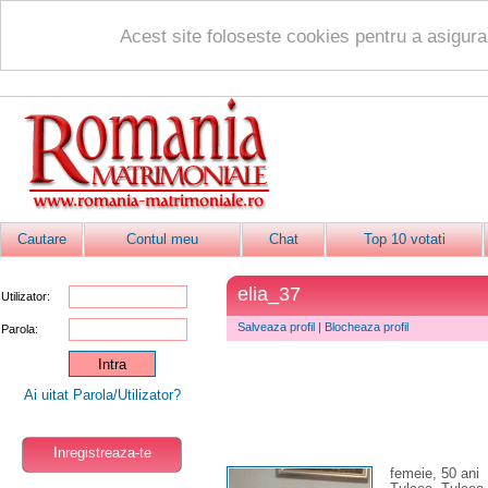
Acest site foloseste cookies pentru a asigur
Cautare
Contul meu
Chat
Top 10 votati
elia_37
Utilizator:
Salveaza profil
|
Blocheaza profil
Parola:
Ai uitat Parola/Utilizator?
Inregistreaza-te
femeie, 50 ani