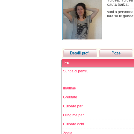
Tulcea, Tulcea
cauta barbat
sunt o persoana 
fara sa te gandest
Detalii profil
Poze
Eu
Sunt aici pentru
Inaltime
Greutate
Culoare par
Lungime par
Culoare ochi
Zodia