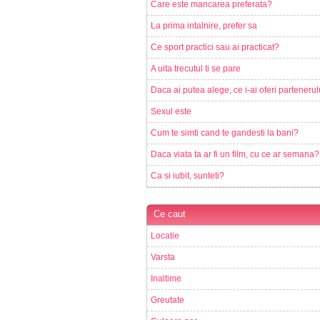
Care este mancarea preferata?
La prima intalnire, prefer sa
Ce sport practici sau ai practicat?
A uita trecutul ti se pare
Daca ai putea alege, ce i-ai oferi partenerul
Sexul este
Cum te simti cand te gandesti la bani?
Daca viata ta ar fi un film, cu ce ar semana?
Ca si iubit, sunteti?
Ce caut
Locatie
Varsta
Inaltime
Greutate