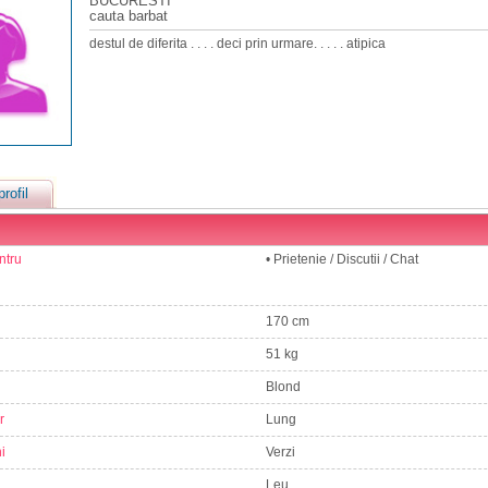
BUCURESTI
cauta barbat
destul de diferita . . . . deci prin urmare. . . . . atipica
profil
ntru
• Prietenie / Discutii / Chat
170 cm
51 kg
Blond
r
Lung
i
Verzi
Leu