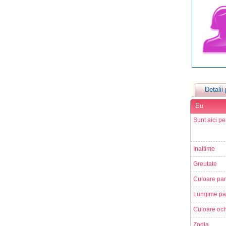
Detalii 
Eu
Sunt aici pe
Inaltime
Greutate
Culoare par
Lungime pa
Culoare och
Zodia