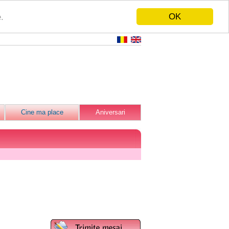
OK
.
Cine ma place
Aniversari