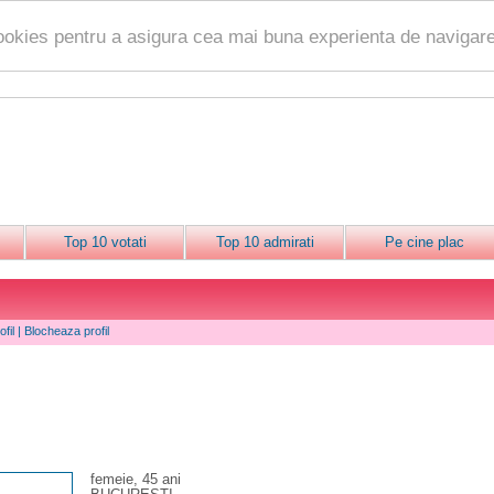
ookies pentru a asigura cea mai buna experienta de navigare
Top 10 votati
Top 10 admirati
Pe cine plac
fil
|
Blocheaza profil
femeie, 45 ani