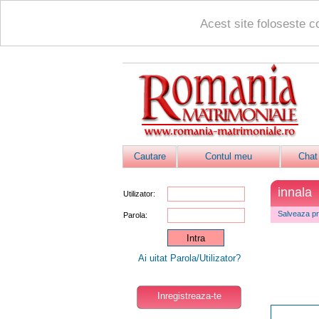
Acest site foloseste c
Cautare
Contul meu
Chat
innala
Utilizator:
Salveaza pro
Parola:
Ai uitat Parola/Utilizator?
Inregistreaza-te