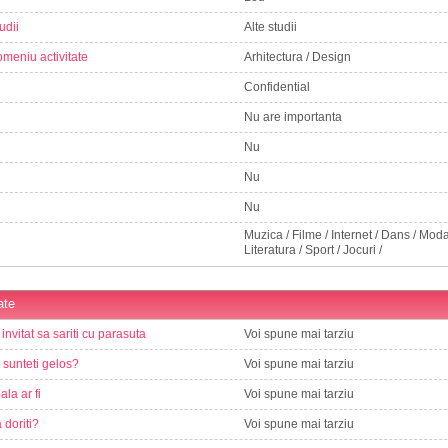
udii
Alte studii
meniu activitate
Arhitectura / Design
Confidential
Nu are importanta
Nu
Nu
Nu
Muzica / Filme / Internet / Dans / Moda 
Literatura / Sport / Jocuri /
ate
 invitat sa sariti cu parasuta
Voi spune mai tarziu
e sunteti gelos?
Voi spune mai tarziu
ala ar fi
Voi spune mai tarziu
 doriti?
Voi spune mai tarziu