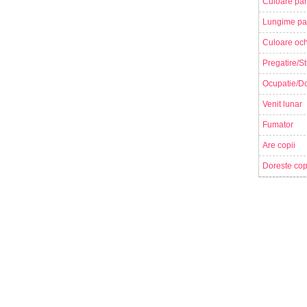
Culoare par
Lungime pa
Culoare och
Pregatire/St
Ocupatie/Do
Venit lunar
Fumator
Are copii
Doreste cop