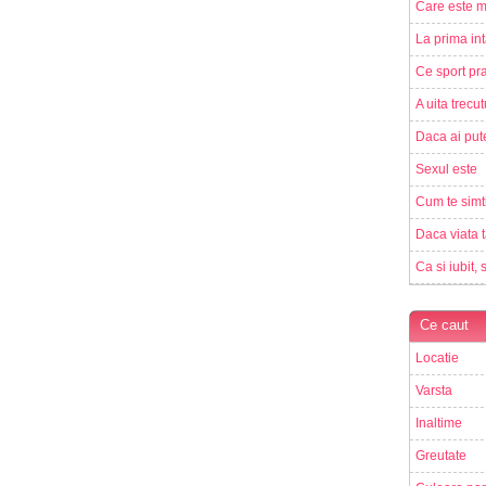
Care este m
La prima int
Ce sport pra
A uita trecut
Daca ai pute
Sexul este
Cum te simt
Daca viata t
Ca si iubit, 
Ce caut
Locatie
Varsta
Inaltime
Greutate