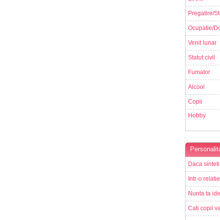
Pregatire/St
Ocupatie/Do
Venit lunar
Statut civil
Fumator
Alcool
Copii
Hobby
Personalit
Daca sinteti
Intr-o relati
Nunta ta ide
Cati copii va