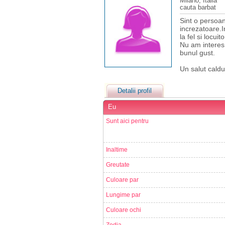
Milano, Italia
cauta barbat
Sint o persoan
increzatoare.I
la fel si locuitor
Nu am interes p
bunul gust.
Un salut caldu
Detalii profil
Eu
Sunt aici pentru
Inaltime
Greutate
Culoare par
Lungime par
Culoare ochi