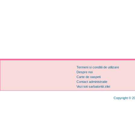
Termeni si conditii de utilizare
Despre noi
Carte de oaspeti
Contact administratie
Vezi toti sarbatoritii zilei
Copyright © 20