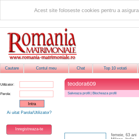
Acest site foloseste cookies pentru a asigur
Cautare
Contul meu
Chat
Top 10 votati
teodora609
Utilizator:
Salveaza profil
|
Blocheaza profil
Parola:
Ai uitat Parola/Utilizator?
Inregistreaza-te
femeie, 63 ani