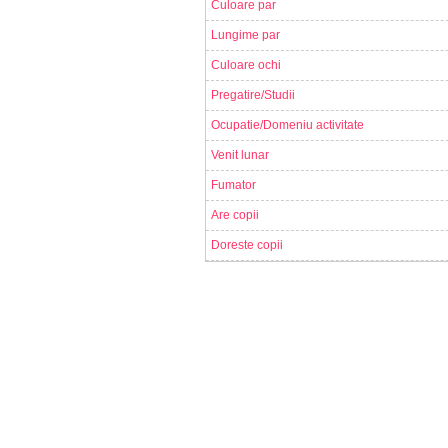
Culoare par
Lungime par
Culoare ochi
Pregatire/Studii
Ocupatie/Domeniu activitate
Venit lunar
Fumator
Are copii
Doreste copii