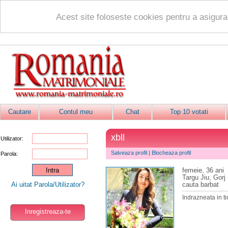
Acest site foloseste cookies pentru a asigur
Cautare
Contul meu
Chat
Top 10 votati
xbll
Utilizator:
Salveaza profil
|
Blocheaza profil
Parola:
femeie, 36 ani
Targu Jiu, Gorj
Ai uitat Parola/Utilizator?
cauta barbat
Indrazneata in tim
Inregistreaza-te