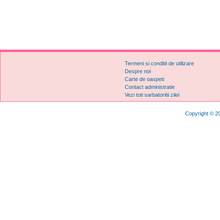
Termeni si conditii de utilizare
Despre noi
Carte de oaspeti
Contact administratie
Vezi toti sarbatoritii zilei
Copyright © 20