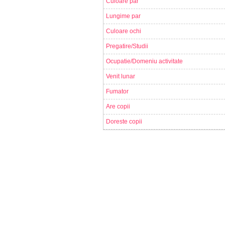
Culoare par
Lungime par
Culoare ochi
Pregatire/Studii
Ocupatie/Domeniu activitate
Venit lunar
Fumator
Are copii
Doreste copii