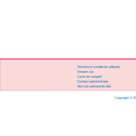
Termeni si conditii de utilizare
Despre noi
Carte de oaspeti
Contact administratie
Vezi toti sarbatoritii zilei
Copyright © 20