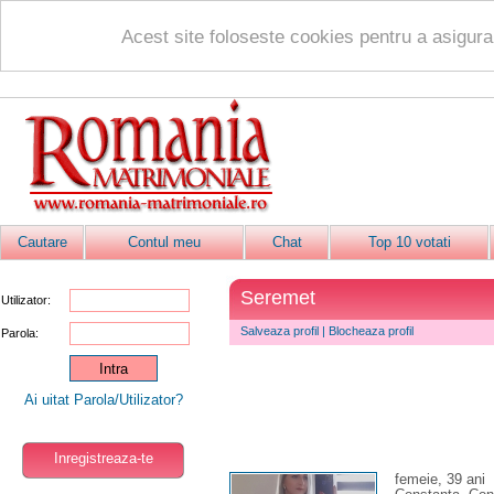
Acest site foloseste cookies pentru a asigur
Cautare
Contul meu
Chat
Top 10 votati
Seremet
Utilizator:
Salveaza profil
|
Blocheaza profil
Parola:
Ai uitat Parola/Utilizator?
Inregistreaza-te
femeie, 39 ani