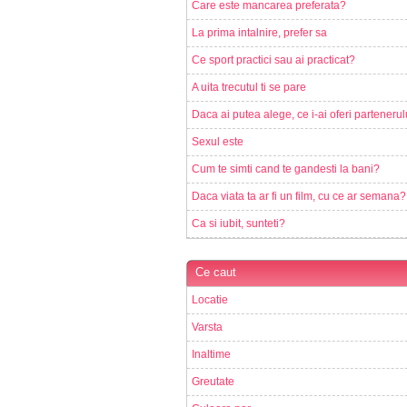
Care este mancarea preferata?
La prima intalnire, prefer sa
Ce sport practici sau ai practicat?
A uita trecutul ti se pare
Daca ai putea alege, ce i-ai oferi partenerul
Sexul este
Cum te simti cand te gandesti la bani?
Daca viata ta ar fi un film, cu ce ar semana?
Ca si iubit, sunteti?
Ce caut
Locatie
Varsta
Inaltime
Greutate