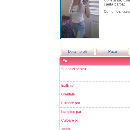
Constanta, Con
cauta barbat
Comunic si constr
Detalii profil
Poze
Eu
Sunt aici pentru
Inaltime
Greutate
Culoare par
Lungime par
Culoare ochi
Zodia