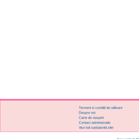
Termeni si conditii de utilizare
Despre noi
Carte de oaspeti
Contact administratie
Vezi toti sarbatoritii zilei