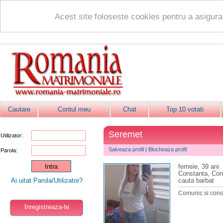
Acest site foloseste cookies pentru a asigur
Cautare
Contul meu
Chat
Top 10 votati
Seremet
Utilizator:
Salveaza profil
|
Blocheaza profil
Parola:
femeie, 39 ani
Constanta, Con
Ai uitat Parola/Utilizator?
cauta barbat
Comunic si constr
Inregistreaza-te